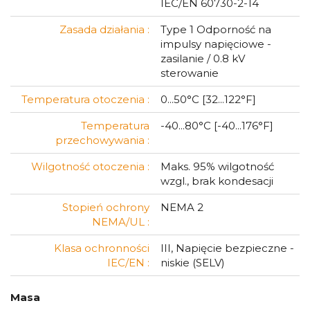
IEC/EN 60730-2-14
Zasada działania :
Type 1 Odporność na
impulsy napięciowe -
zasilanie / 0.8 kV
sterowanie
Temperatura otoczenia :
0...50°C [32...122°F]
Temperatura
-40...80°C [-40...176°F]
przechowywania :
Wilgotność otoczenia :
Maks. 95% wilgotność
wzgl., brak kondesacji
Stopień ochrony
NEMA 2
NEMA/UL :
Klasa ochronności
III, Napięcie bezpieczne -
IEC/EN :
niskie (SELV)
Masa