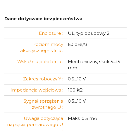
Dane dotyczące bezpieczeństwa
Enclosure :
UL, typ obudowy 2
Poziom mocy
60 dB(A)
akustycznej – silnik :
Wskaźnik położenia :
Mechaniczny, skok 5...15
mm
Zakres roboczy Y :
0.5...10 V
Impedancja wejściowa :
100 kΩ
Sygnał sprzężenia
0.5...10 V
zwrotnego U :
Uwaga dotycząca
Maks. 0,5 mA
napięcia pomiarowego U
: