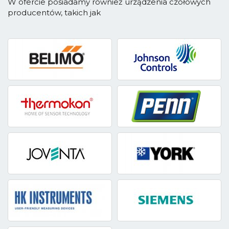
W ofercie posiadamy również urządzenia czołowych
producentów, takich jak