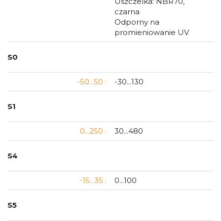
Uszczelka: NBR70,
czarna
Odporny na
promieniowanie UV
S0
-50...50 :
-30...130
S1
0...250 :
30...480
S4
-15...35 :
0...100
S5