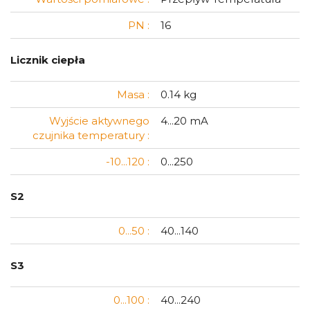
PN :
16
Licznik ciepła
Masa :
0.14 kg
Wyjście aktywnego
4...20 mA
czujnika temperatury :
-10...120 :
0...250
S2
0...50 :
40...140
S3
0...100 :
40...240