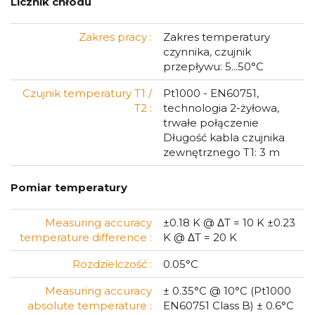
Licznik chłodu
Zakres pracy :
Zakres temperatury
czynnika, czujnik
przepływu: 5...50°C
Czujnik temperatury T1 /
Pt1000 - EN60751,
T2 :
technologia 2-żyłowa,
trwałe połączenie
Długość kabla czujnika
zewnętrznego T1: 3 m
Pomiar temperatury
Measuring accuracy
±0.18 K @ ΔT = 10 K ±0.23
temperature difference :
K @ ΔT = 20 K
Rozdzielczość :
0.05°C
Measuring accuracy
± 0.35°C @ 10°C (Pt1000
absolute temperature :
EN60751 Class B) ± 0.6°C