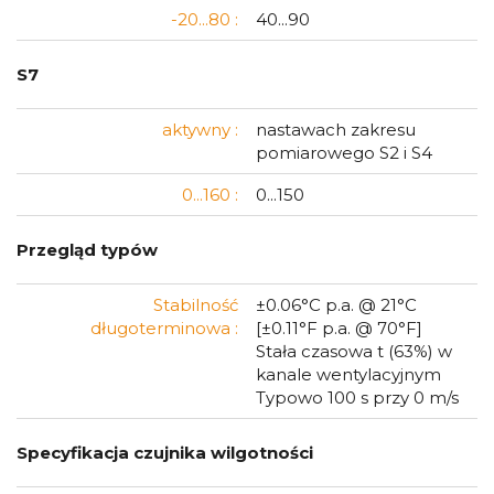
-20...80 :
40...90
S7
aktywny :
nastawach zakresu
pomiarowego S2 i S4
0...160 :
0...150
Przegląd typów
Stabilność
±0.06°C p.a. @ 21°C
długoterminowa :
[±0.11°F p.a. @ 70°F]
Stała czasowa t (63%) w
kanale wentylacyjnym
Typowo 100 s przy 0 m/s
Specyfikacja czujnika wilgotności