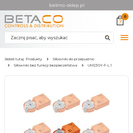
belimo-sklep.pl
Przejdź
Przejdź
0
do menu
do
głównego
menu
w
Pok
stopce
me
Jesteś tutaj:
Produkty
Siłowniki do przepustnic
Siłowniki bez funkcji bezpieczeństwa
UM230Y-F-L.1