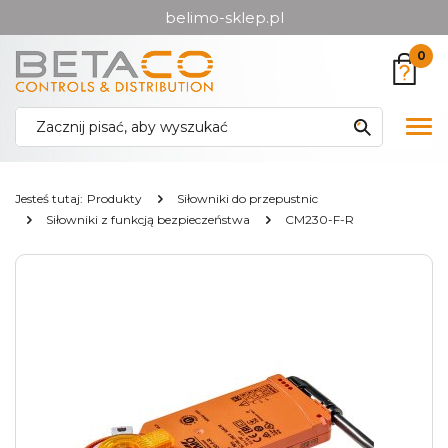
belimo-sklep.pl
Przejdź
Przejdź
0
do menu
do
głównego
menu
w
Pok
stopce
me
Jesteś tutaj:
Produkty
Siłowniki do przepustnic
Siłowniki z funkcją bezpieczeństwa
CM230-F-R