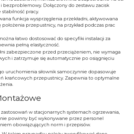
bki i bezproblemowy. Dołączony do zestawu zacisk
stabilność pracy.
na funkcja wysprzęglenia przekładni, aktywowana
położenia przepustnicy, na przykład podczas prac
można łatwo dostosować do specyfiki instalacji za
ewnia pełną elastyczność.
ełni zabezpieczone przed przeciążeniem, nie wymaga
ch i zatrzymuje się automatycznie po osiągnięciu
o uruchomienia siłownik samoczynnie dopasowuje
eń krańcowych przepustnicy. Zapewnia to optymalne
żenia.
 Montażowe
 zastosowań w stacjonarnych systemach ogrzewania,
ączenie powinny być wykonywane przez personel
aniem obowiązujących norm i przepisów.
ów. W takim przypadku należy zweryfikować dane