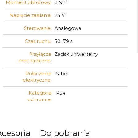
Moment obrotowy:
2 Nm
Napięcie zasilania:
24 V
Sterowanie:
Analogowe
Czas ruchu:
50...79 s
Przyłącze
Zacisk uniwersalny
mechaniczne:
Połączenie
Kabel
elektryczne:
Kategoria
IP54
ochronna:
kcesoria
Do pobrania