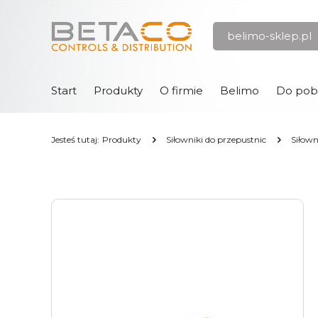
Przejdź
Przejdź
belimo-sklep.pl
do menu
do
głównego
menu
w
stopce
Start
Produkty
O firmie
Belimo
Do pob
Jesteś tutaj:
Produkty
Siłowniki do przepustnic
Siłown