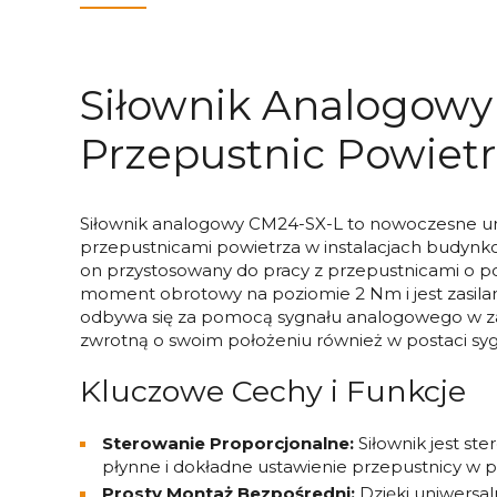
Siłownik Analogowy
Przepustnic Powiet
Siłownik analogowy CM24-SX-L to nowoczesne ur
przepustnicami powietrza w instalacjach budynkowy
on przystosowany do pracy z przepustnicami o p
moment obrotowy na poziomie 2 Nm i jest zasil
odbywa się za pomocą sygnału analogowego w zakre
zwrotną o swoim położeniu również w postaci sygna
Kluczowe Cechy i Funkcje
Sterowanie Proporcjonalne:
Siłownik jest s
płynne i dokładne ustawienie przepustnicy w p
Prosty Montaż Bezpośredni:
Dzięki uniwersal