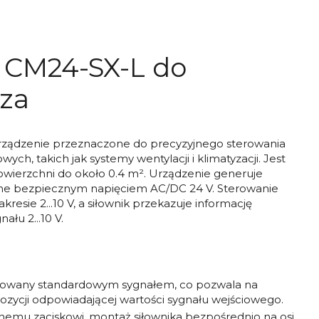
 CM24-SX-L do
rza
ządzenie przeznaczone do precyzyjnego sterowania
ch, takich jak systemy wentylacji i klimatyzacji. Jest
owierzchni do około 0.4 m². Urządzenie generuje
ane bezpiecznym napięciem AC/DC 24 V. Sterowanie
sie 2...10 V, a siłownik przekazuje informację
łu 2...10 V.
terowany standardowym sygnałem, co pozwala na
ozycji odpowiadającej wartości sygnału wejściowego.
nemu zaciskowi, montaż siłownika bezpośrednio na osi