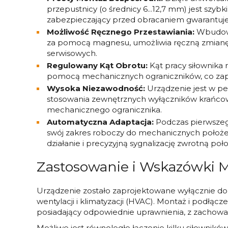
przepustnicy (o średnicy 6...12,7 mm) jest szy
zabezpieczający przed obracaniem gwarantuje 
Możliwość Ręcznego Przestawiania:
Wbudowa
za pomocą magnesu, umożliwia ręczną zmianę 
serwisowych.
Regulowany Kąt Obrotu:
Kąt pracy siłownika 
pomocą mechanicznych ograniczników, co zap
Wysoka Niezawodność:
Urządzenie jest w p
stosowania zewnętrznych wyłączników krańcowy
mechanicznego ogranicznika.
Automatyczna Adaptacja:
Podczas pierwszeg
swój zakres roboczy do mechanicznych położ
działanie i precyzyjną sygnalizację zwrotną poło
Zastosowanie i Wskazówki
Urządzenie zostało zaprojektowane wyłącznie do
wentylacji i klimatyzacji (HVAC). Montaż i podł
posiadający odpowiednie uprawnienia, z zachow
Możliwe jest równoległe łączenie kilku siłownik