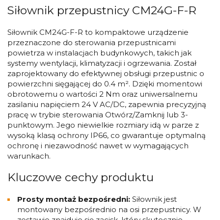
Siłownik przepustnicy CM24G-F-R
Siłownik CM24G-F-R to kompaktowe urządzenie
przeznaczone do sterowania przepustnicami
powietrza w instalacjach budynkowych, takich jak
systemy wentylacji, klimatyzacji i ogrzewania. Został
zaprojektowany do efektywnej obsługi przepustnic o
powierzchni sięgającej do 0.4 m². Dzięki momentowi
obrotowemu o wartości 2 Nm oraz uniwersalnemu
zasilaniu napięciem 24 V AC/DC, zapewnia precyzyjną
pracę w trybie sterowania Otwórz/Zamknij lub 3-
punktowym. Jego niewielkie rozmiary idą w parze z
wysoką klasą ochrony IP66, co gwarantuje optymalną
ochronę i niezawodność nawet w wymagających
warunkach.
Kluczowe cechy produktu
Prosty montaż bezpośredni:
Siłownik jest
montowany bezpośrednio na osi przepustnicy. W
zestawie znajduje się zacisk, który skutecznie