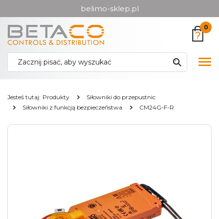
belimo-sklep.pl
Przejdź
Przejdź
0
do menu
do
głównego
menu
w
Pok
stopce
me
Jesteś tutaj:
Produkty
Siłowniki do przepustnic
Siłowniki z funkcją bezpieczeństwa
CM24G-F-R