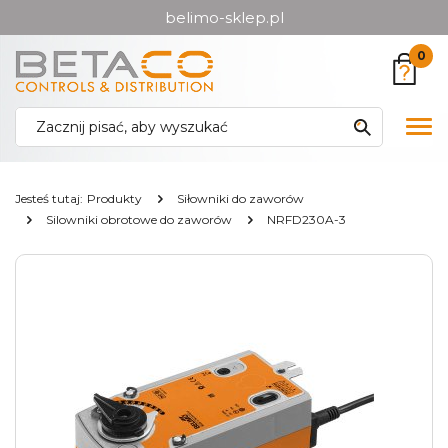
belimo-sklep.pl
Przejdź
Przejdź
0
do menu
do
głównego
menu
w
Pok
stopce
me
Jesteś tutaj:
Produkty
Siłowniki do zaworów
Silowniki obrotowe do zaworów
NRFD230A-3