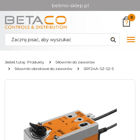
belimo-sklep.pl
Przejdź
Przejdź
0
do menu
do
głównego
menu
w
Pok
stopce
me
Jesteś tutaj:
Produkty
Siłowniki do zaworów
Silowniki obrotowe do zaworów
SRF24A-SZ-S2-5