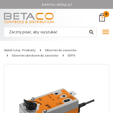
belimo-sklep.pl
Przejdź
Przejdź
0
do menu
do
głównego
menu
w
Pok
stopce
me
Jesteś tutaj:
Produkty
Siłowniki do zaworów
Silowniki obrotowe do zaworów
SRFA