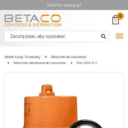
belimo-sklep.pl
Przejdź
Przejdź
0
do menu
do
głównego
menu
w
Pok
stopce
me
Jesteś tutaj:
Produkty
Siłowniki do zaworów
Silowniki obrotowe do zaworów
SY4-230-3-T