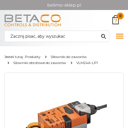
belimo-sklep.pl
Przejdź
Przejdź
0
do menu
do
głównego
menu
w
Pok
stopce
me
Jesteś tutaj:
Produkty
Siłowniki do zaworów
Silowniki obrotowe do zaworów
VLM24A-LP1