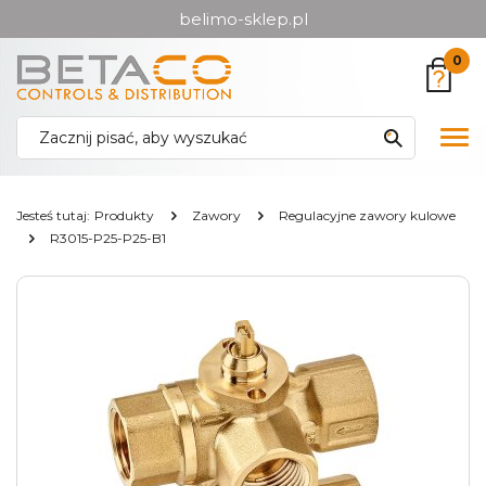
belimo-sklep.pl
Przejdź
Przejdź
0
do menu
do
głównego
menu
w
Pok
stopce
me
Jesteś tutaj:
Produkty
Zawory
Regulacyjne zawory kulowe
R3015-P25-P25-B1