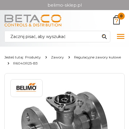
belimo-sklep.pl
Przejdź
Przejdź
0
do menu
do
głównego
menu
w
Pok
stopce
me
Jesteś tutaj:
Produkty
Zawory
Regulacyjne zawory kulowe
R6040R25-B3