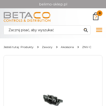
belimo-sklep.pl
Przejdź
Przejdź
0
do menu
do
głównego
menu
w
Pok
stopce
me
Jesteś tutaj:
Produkty
Zawory
Akcesoria
ZNV-C