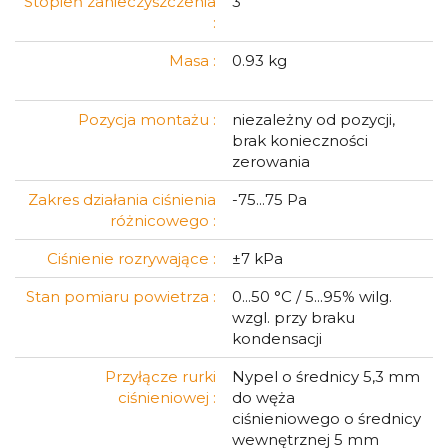
Stopień zanieczyszczenia
3
:
Masa :
0.93 kg
Pozycja montażu :
niezależny od pozycji,
brak konieczności
zerowania
Zakres działania ciśnienia
-75...75 Pa
różnicowego :
Ciśnienie rozrywające :
±7 kPa
Stan pomiaru powietrza :
0...50 °C / 5...95% wilg.
wzgl. przy braku
kondensacji
Przyłącze rurki
Nypel o średnicy 5,3 mm
ciśnieniowej :
do węża
ciśnieniowego o średnicy
wewnętrznej 5 mm