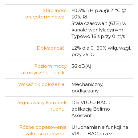
Stabilność
±0.3% RH p.a. @ 21°C @
długoterminowa :
50% RH
Stała czasowa t (63%) w
kanale wentylacyjnym
Typowo 16 s przy 0 m/s
Dokładność :
±2% dla 0...80% wilg. wzgl.
przy 25°C
Poziom mocy
56 dB(A)
akustycznej – silnik :
Wskaźnik położenia :
Mechaniczny,
podłączany
Regulowany kierunek
Dla VRU-..-BAC z
ruchu :
aplikacją Belimo
Assistant
Różne dopasowania
Uruchamianie funkcji na
zakresu położeń :
VRU-..-BAC przez