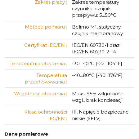
Zakres pracy :
Zakres temperatury
czynnika, czujnik
przepływu: 5...50°C
Metoda pomiaru :
Belimo M1, statyczny
czujnik membranowy
Certyfikat IEC/EN :
IEC/EN 60730-1 oraz
IEC/EN 60730-2-14
Temperatura otoczenia :
-30...40°C [-22...104°F]
Temperatura
-40...80°C [-40...176°F]
przechowywania :
Wilgotność otoczenia :
Maks. 95% wilgotność
wzgl., brak kondesacji
Klasa ochronności
III, Napięcie bezpieczne -
IEC/EN :
niskie (SELV)
Dane pomiarowe