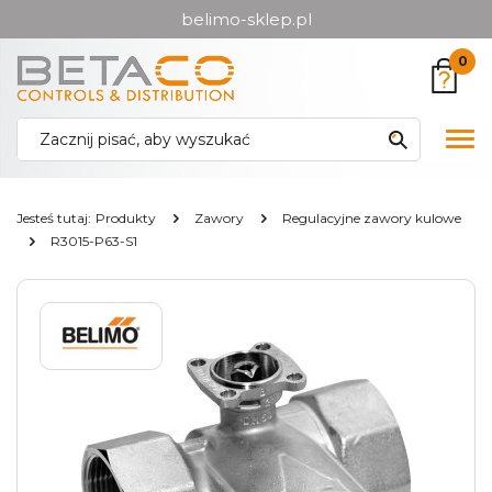
belimo-sklep.pl
Przejdź
Przejdź
0
do menu
do
głównego
menu
w
Pok
stopce
me
Jesteś tutaj:
Produkty
Zawory
Regulacyjne zawory kulowe
R3015-P63-S1