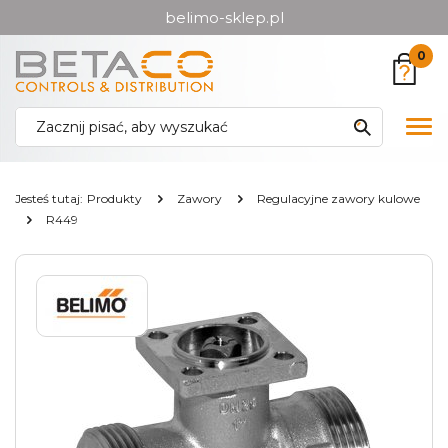
belimo-sklep.pl
Przejdź
Przejdź
0
do menu
do
głównego
menu
w
Pok
stopce
me
Jesteś tutaj:
Produkty
Zawory
Regulacyjne zawory kulowe
R449