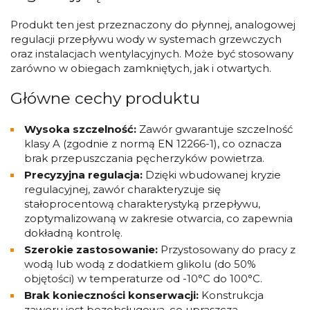
Produkt ten jest przeznaczony do płynnej, analogowej
regulacji przepływu wody w systemach grzewczych
oraz instalacjach wentylacyjnych. Może być stosowany
zarówno w obiegach zamkniętych, jak i otwartych.
Główne cechy produktu
Wysoka szczelność:
Zawór gwarantuje szczelność
klasy A (zgodnie z normą EN 12266-1), co oznacza
brak przepuszczania pęcherzyków powietrza.
Precyzyjna regulacja:
Dzięki wbudowanej kryzie
regulacyjnej, zawór charakteryzuje się
stałoprocentową charakterystyką przepływu,
zoptymalizowaną w zakresie otwarcia, co zapewnia
dokładną kontrolę.
Szerokie zastosowanie:
Przystosowany do pracy z
wodą lub wodą z dodatkiem glikolu (do 50%
objętości) w temperaturze od -10°C do 100°C.
Brak konieczności konserwacji:
Konstrukcja
zaworu jest bezobsługowa, co upraszcza