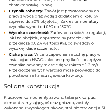
charakterystykę liniową.
Czynnik roboczy:
Zawór jest przystosowany do
pracy z wodą oraz wodą z dodatkiem glikolu (w
stężeniu do 50% objętości). Zakres temperatury
czynnika wynosi od 0°C do 130°C.
Wysoka szczelność:
Zarówno na ścieżce regulacji,
jak i na obejściu, dopuszczalny przeciek nie
przekracza 0,02% wartości Kvs, co świadczy o
wysokiej klasie szczelności.
Cicha praca:
W celu zapewnienia cichej pracy w
instalacjach HVAC, zalecane prędkości przepływu
czynnika powinny mieścić się w zakresie 1-2 m/s.
Przekroczenie tych wartości może prowadzić do
powstawania hałasu i zjawiska kawitacji.
Solidna konstrukcja
Kluczowe komponenty zaworu, takie jak korpus,
element zamykający, oś oraz gniazdo, zostały
wykonane z wysokogatunkowej stali nierdzewnej AISI