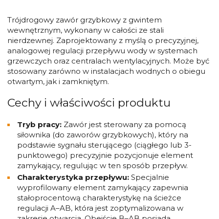
Trójdrogowy zawór grzybkowy z gwintem
wewnętrznym, wykonany w całości ze stali
nierdzewnej. Zaprojektowany z myślą o precyzyjnej,
analogowej regulacji przepływu wody w systemach
grzewczych oraz centralach wentylacyjnych. Może być
stosowany zarówno w instalacjach wodnych o obiegu
otwartym, jak i zamkniętym.
Cechy i właściwości produktu
Tryb pracy:
Zawór jest sterowany za pomocą
siłownika (do zaworów grzybkowych), który na
podstawie sygnału sterującego (ciągłego lub 3-
punktowego) precyzyjnie pozycjonuje element
zamykający, regulując w ten sposób przepływ.
Charakterystyka przepływu:
Specjalnie
wyprofilowany element zamykający zapewnia
stałoprocentową charakterystykę na ścieżce
regulacji A–AB, która jest zoptymalizowana w
zakresie otwarcia. Obejście B–AB posiada