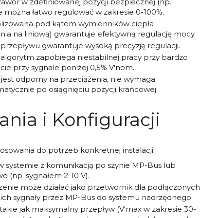
zawór w zdefiniowanej pozycji bezpiecznej (np.
ne można łatwo regulować w zakresie 0-100%.
izowana pod kątem wymienników ciepła
nia na liniową) gwarantuje efektywną regulację mocy.
rzepływu gwarantuje wysoką precyzję regulacji.
algorytm zapobiega niestabilnej pracy przy bardzo
ie przy sygnale poniżej 0,5% V'nom.
 jest odporny na przeciążenia, nie wymaga
atycznie po osiągnięciu pozycji krańcowej.
nia i Konfiguracji
tosowania do potrzeb konkretnej instalacji.
w systemie z komunikacją po szynie MP-Bus lub
 (np. sygnałem 2-10 V).
enie może działać jako przetwornik dla podłączonych
c ich sygnały przez MP-Bus do systemu nadrzędnego.
akie jak maksymalny przepływ (V'max w zakresie 30-