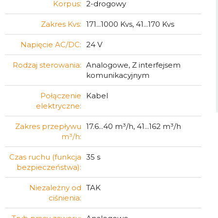
Korpus:
2-drogowy
Zakres Kvs:
171...1000 Kvs, 41...170 Kvs
Napięcie AC/DC:
24 V
Rodzaj sterowania:
Analogowe, Z interfejsem
komunikacyjnym
Połączenie
Kabel
elektryczne:
Zakres przepływu
17.6...40 m³/h, 41...162 m³/h
m³/h:
Czas ruchu (funkcja
35 s
bezpieczeństwa):
Niezależny od
TAK
ciśnienia: