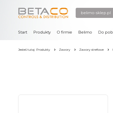
Przejdź
Przejdź
belimo-sklep.pl
do menu
do
głównego
menu
w
stopce
Start
Produkty
O firmie
Belimo
Do pob
Jesteś tutaj:
Produkty
Zawory
Zawory strefowe