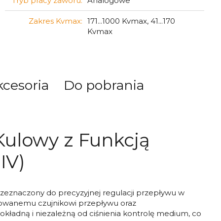
Tryb pracy zaworu:
Analogowe
Zakres Kvmax:
171...1000 Kvmax, 41...170
Kvmax
kcesoria
Do pobrania
Kulowy z Funkcją
IV)
eznaczony do precyzyjnej regulacji przepływu w
growanemu czujnikowi przepływu oraz
ładną i niezależną od ciśnienia kontrolę medium, co