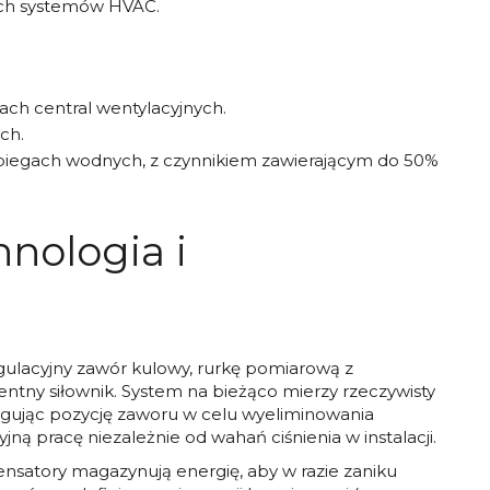
ych systemów HVAC.
ch central wentylacyjnych.
ch.
biegach wodnych, z czynnikiem zawierającym do 50%
nologia i
gulacyjny zawór kulowy, rurkę pomiarową z
tny siłownik. System na bieżąco mierzy rzeczywisty
ygując pozycję zaworu w celu wyeliminowania
jną pracę niezależnie od wahań ciśnienia w instalacji.
tory magazynują energię, aby w razie zaniku