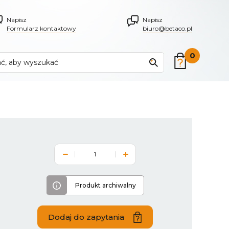
Napisz
Napisz
Formularz kontaktowy
biuro@betaco.pl
0
Produkt archiwalny
Dodaj do zapytania