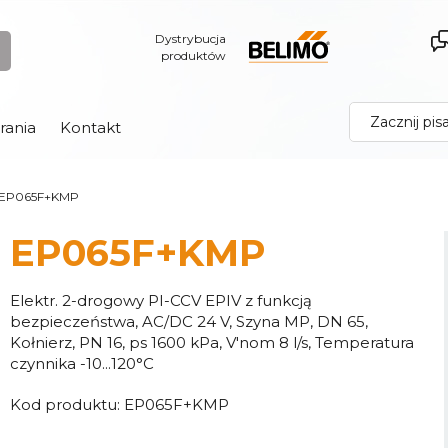
Dystrybucja
produktów
rania
Kontakt
EP065F+KMP
EP065F+KMP
Elektr. 2-drogowy PI-CCV EPIV z funkcją
bezpieczeństwa, AC/DC 24 V, Szyna MP, DN 65,
Kołnierz, PN 16, ps 1600 kPa, V'nom 8 l/s, Temperatura
czynnika -10...120°C
Kod produktu:
EP065F+KMP