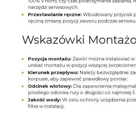
100% V'nom) czy czas podtrzymania zasilani
narzędzi serwisowych.
Przestawianie ręczne:
Wbudowany przycisk po
ręczną zmianę pozycji zaworu podczas serwisu
Wskazówki Montaż
Pozycja montażu:
Zawór można instalować w r
unikać montażu w pozycji wiszącej (wrzecionem
Kierunek przepływu:
Należy bezwzględnie zac
korpusie, aby zapewnić prawidłowy pomiar.
Odcinek wlotowy:
Dla zapewnienia maksymaln
prostego odcinka rury o długości co najmniej
Jakość wody:
W celu ochrony urządzenia prze
filtra w instalacji.