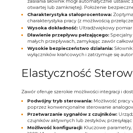
zasilania siłownik mógł automatycznie ustawić 
otwartej lub zamkniętej). Położenie bezpiecz
Charakterystyka stałoprocentowa:
Zoptymal
charakterystyka pracy (z możliwością przełącze
Wysoka dokładność:
Ultradźwiękowy pomiar p
Dławienie przepływu pełzającego:
Specjalny 
małych przepływach, zamykając zawór całkowic
Wysokie bezpieczeństwo działania:
Siłownik
wyłączników krańcowych i zatrzymuje się autom
Elastyczność Sterowa
Zawór oferuje szerokie możliwości integracji i dos
Podwójny tryb sterowania:
Możliwość pracy 
poprzez konwencjonalne sterowanie analogowe
Przetwarzanie sygnałów z czujników:
Urządz
czujników aktywnych lub zestyków, przesyłają
Możliwość konfiguracji:
Kluczowe parametry, t