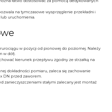
a, można łatwo dostosować za pomocą dedykowanych
zwala na tymczasowe wysprzęglenie przekładni i
 lub uruchomienia.
owe
urociągu w pozycji od pionowej do poziomej. Należy
 w dół).
hować kierunek przepływu zgodny ze strzałką na
ej dokładności pomiaru, zaleca się zachowanie
 5 x DN przed zaworem.
d zanieczyszczeniami stałymi zalecany jest montaż