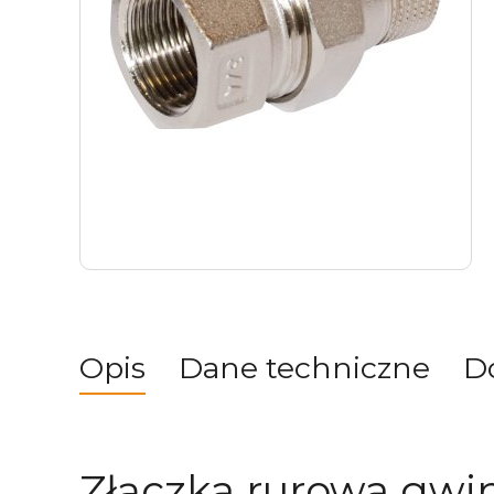
Opis
Dane techniczne
D
Złączka rurowa gwi