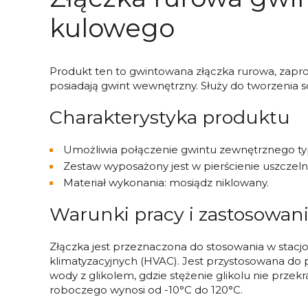
kulowego
Produkt ten to gwintowana złączka rurowa, zapr
posiadają gwint wewnętrzny. Służy do tworzenia so
Charakterystyka produktu
Umożliwia połączenie gwintu zewnętrznego t
Zestaw wyposażony jest w pierścienie uszczelni
Materiał wykonania: mosiądz niklowany.
Warunki pracy i zastosowan
Złączka jest przeznaczona do stosowania w stacjo
klimatyzacyjnych (HVAC). Jest przystosowana do 
wody z glikolem, gdzie stężenie glikolu nie prze
roboczego wynosi od -10°C do 120°C.