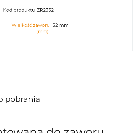
Kod produktu:
ZR2332
Wielkość zaworu
32 mm
(mm):
o pobrania
ntowana do zaworu