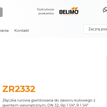
Dystrybucja
produktów
rania
Kontakt
2
ZR2332
Złączka rurowa gwintowana do zaworu kulowego z
gwintem wewnętrznym, DN 32, Rp 1 1/4", R 1 1/4"