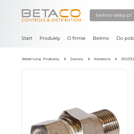
Przejdź
Przejdź
belimo-sklep.pl
do menu
do
głównego
menu
w
stopce
Start
Produkty
O firmie
Belimo
Do pob
Jesteś tutaj:
Produkty
Zawory
Akcesoria
ZR233