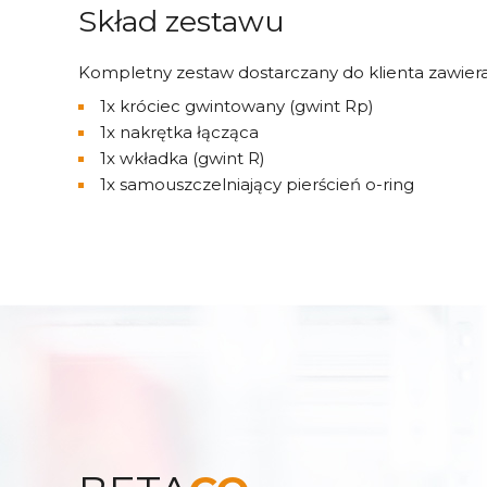
Skład zestawu
Kompletny zestaw dostarczany do klienta zawiera
1x króciec gwintowany (gwint Rp)
1x nakrętka łącząca
1x wkładka (gwint R)
1x samouszczelniający pierścień o-ring