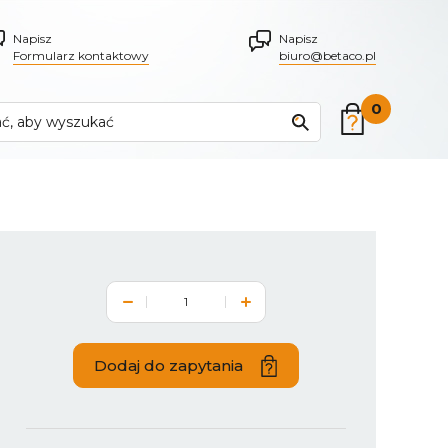
Napisz
Napisz
Formularz kontaktowy
biuro@betaco.pl
0
Dodaj do zapytania