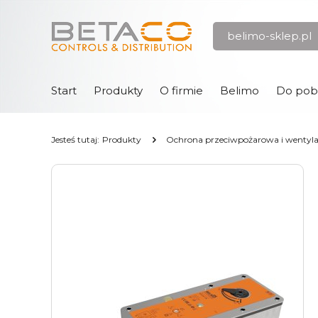
Przejdź
Przejdź
belimo-sklep.pl
do menu
do
głównego
menu
w
stopce
Start
Produkty
O firmie
Belimo
Do pob
Jesteś tutaj:
Produkty
Ochrona przeciwpożarowa i wentyl