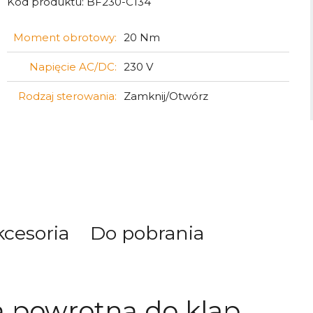
Kod produktu:
BF230-C134
Moment obrotowy:
20 Nm
Napięcie AC/DC:
230 V
Rodzaj sterowania:
Zamknij/Otwórz
kcesoria
Do pobrania
ą powrotną do klap