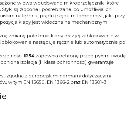
sażone w dwa wbudowane mikroprzełączniki, które
 Styki są złocone i posrebrzane, co umożliwia ich
skim natężeniu prądu (rzędu miliamperów), jak i przy
 pozycja klapy jest widoczna na mechanicznym
zną zmianę położenia klapy oraz jej zablokowanie w
e. Odblokowanie następuje ręcznie lub automatycznie po
zczelności
IP54
zapewnia ochronę przed pyłem i wodą
niona izolacja (II klasa ochronności) gwarantuje
jest zgodna z europejskimi normami dotyczącymi
w, w tym EN 15650, EN 1366-2 oraz EN 13501-3.
ie