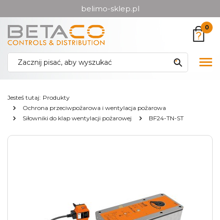
belimo-sklep.pl
Przejdź
Przejdź
0
do menu
do
głównego
menu
w
Pok
stopce
me
Jesteś tutaj:
Produkty
Ochrona przeciwpożarowa i wentylacja pożarowa
Siłowniki do klap wentylacji pożarowej
BF24-TN-ST