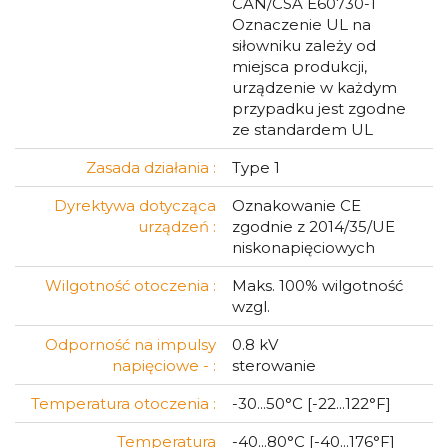
CAN/CSA E60730-1
Oznaczenie UL na
siłowniku zależy od
miejsca produkcji,
urządzenie w każdym
przypadku jest zgodne
ze standardem UL
Zasada działania :
Type 1
Dyrektywa dotycząca
Oznakowanie CE
urządzeń :
zgodnie z 2014/35/UE
niskonapięciowych
Wilgotność otoczenia :
Maks. 100% wilgotność
wzgl.
Odporność na impulsy
0.8 kV
napięciowe - :
sterowanie
Temperatura otoczenia :
-30...50°C [-22...122°F]
Temperatura
-40...80°C [-40...176°F]