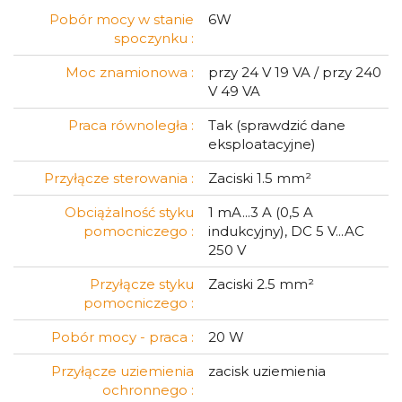
Pobór mocy w stanie
6W
spoczynku :
Moc znamionowa :
przy 24 V 19 VA / przy 240
V 49 VA
Praca równoległa :
Tak (sprawdzić dane
eksploatacyjne)
Przyłącze sterowania :
Zaciski 1.5 mm²
Obciążalność styku
1 mA...3 A (0,5 A
pomocniczego :
indukcyjny), DC 5 V...AC
250 V
Przyłącze styku
Zaciski 2.5 mm²
pomocniczego :
Pobór mocy - praca :
20 W
Przyłącze uziemienia
zacisk uziemienia
ochronnego :