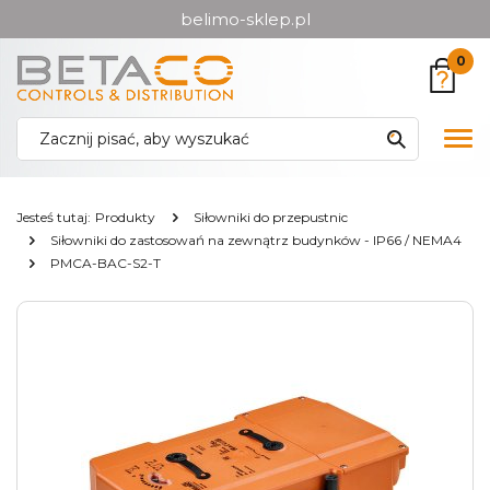
belimo-sklep.pl
Przejdź
Przejdź
0
do menu
do
głównego
menu
w
Pok
stopce
me
Jesteś tutaj:
Produkty
Siłowniki do przepustnic
Siłowniki do zastosowań na zewnątrz budynków - IP66 / NEMA4
PMCA-BAC-S2-T