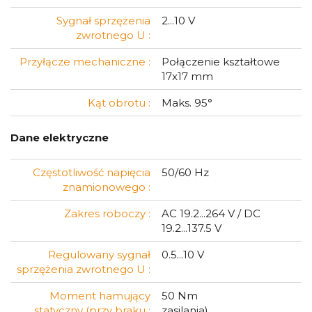
Sygnał sprzężenia
2...10 V
zwrotnego U :
Przyłącze mechaniczne :
Połączenie kształtowe
17x17 mm
Kąt obrotu :
Maks. 95°
Dane elektryczne
Częstotliwość napięcia
50/60 Hz
znamionowego :
Zakres roboczy :
AC 19.2...264 V / DC
19.2...137.5 V
Regulowany sygnał
0.5...10 V
sprzężenia zwrotnego U :
Moment hamujący
50 Nm
statyczny (przy braku :
zasilania)