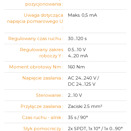
pozycjonowania :
Uwaga dotycząca
Maks. 0,5 mA
napięcia pomiarowego U
:
Regulowany czas ruchu :
30...120 s
Regulowany zakres
0.5...10 V
roboczy Y :
4...20 mA
Moment obrotowy Nm :
160 Nm
Napięcie zasilania :
AC 24...240 V /
DC 24...125 V
Sterowanie :
2...10 V
Przyłącze zasilania :
Zaciski 2.5 mm²
Czas ruchu - silnik :
35 s / 90°
Styk pomocniczy :
2x SPDT, 1x 10° / 1x 0...90°