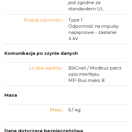
jest zgodne ze
standardem UL
Rodzaj czynności :
Type 1
Odporność na impulsy
napięciowe - zasilanie
4 kV
Komunikacja po szynie danych
Liczba węzłów :
BACnet / Modbus patrz
opis interfejsu
MP-Bus maks. 8
Masa
Masa :
6.1 kg
Dane dotyczące bezpieczeństwa