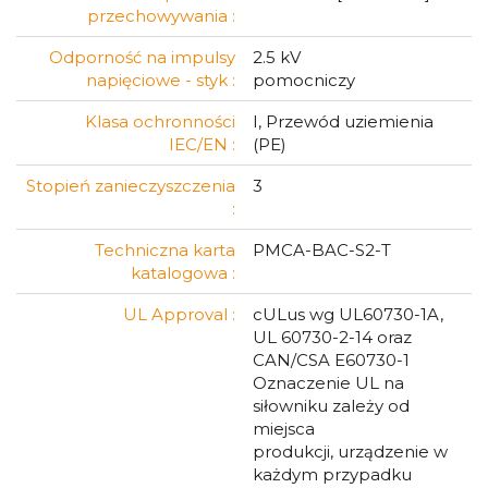
przechowywania :
Odporność na impulsy
2.5 kV
napięciowe - styk :
pomocniczy
Klasa ochronności
I, Przewód uziemienia
IEC/EN :
(PE)
Stopień zanieczyszczenia
3
:
Techniczna karta
PMCA-BAC-S2-T
katalogowa :
UL Approval :
cULus wg UL60730-1A,
UL 60730-2-14 oraz
CAN/CSA E60730-1
Oznaczenie UL na
siłowniku zależy od
miejsca
produkcji, urządzenie w
każdym przypadku