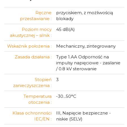
Ręczne
przyciskiem, z możliwością
przestawianie :
blokady
Poziom mocy
45 dB(A)
akustycznej – silnik :
Wskaźnik położenia :
Mechaniczny, zintegrowany
Zasada działania :
Type 1.AA Odporność na
impulsy napięciowe - zasilanie
/ 0.8 kV sterowanie
Stopień
3
zanieczyszczenia :
Temperatura
-30...50°C
otoczenia :
Klasa ochronności
III, Napięcie bezpieczne -
IEC/EN :
niskie (SELV)