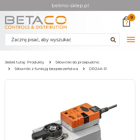
belimo-sklep.pl
Przejdź
Przejdź
0
do menu
do
głównego
menu
w
Pok
stopce
me
Jesteś tutaj:
Produkty
Siłowniki do przepustnic
Siłowniki z funkcją bezpieczeństwa
DR24A-R