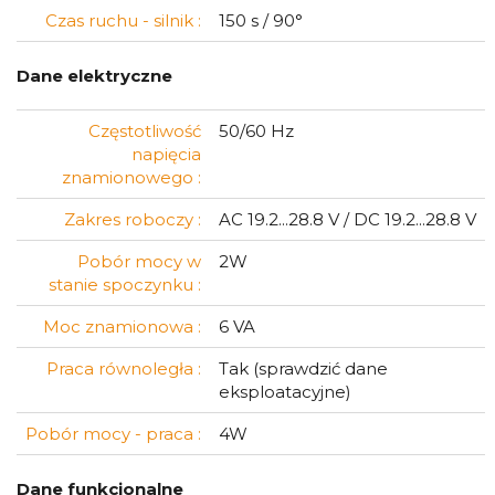
Czas ruchu - silnik :
150 s / 90°
Dane elektryczne
Częstotliwość
50/60 Hz
napięcia
znamionowego :
Zakres roboczy :
AC 19.2...28.8 V / DC 19.2...28.8 V
Pobór mocy w
2W
stanie spoczynku :
Moc znamionowa :
6 VA
Praca równoległa :
Tak (sprawdzić dane
eksploatacyjne)
Pobór mocy - praca :
4W
Dane funkcjonalne