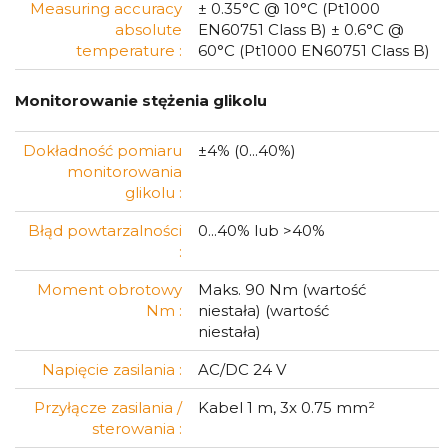
Measuring accuracy
± 0.35°C @ 10°C (Pt1000
absolute
EN60751 Class B) ± 0.6°C @
temperature :
60°C (Pt1000 EN60751 Class B)
Monitorowanie stężenia glikolu
Dokładność pomiaru
±4% (0...40%)
monitorowania
glikolu :
Błąd powtarzalności
0...40% lub >40%
:
Moment obrotowy
Maks. 90 Nm (wartość
Nm :
niestała) (wartość
niestała)
Napięcie zasilania :
AC/DC 24 V
Przyłącze zasilania /
Kabel 1 m, 3x 0.75 mm²
sterowania :