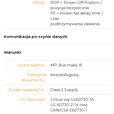
Skróty :
POP = Power Off Position /
pozycja bezpieczna
PF = Power fail delay time /
czas
podtrzymywania zasilania
Komunikacja po szynie danych
Warunki
Liczba węzłów :
MP-Bus maks. 8
Kategoria
bezobsługowy
dokumentu :
Źródło zasilania UL :
Class 2 Supply
UL Approval :
cULus wg UL60730-1A,
UL 60730-2-14 oraz
CAN/CSA E60730-1