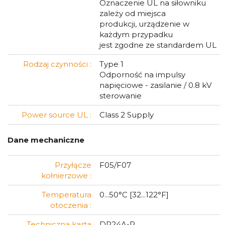
Oznaczenie UL na siłowniku
zależy od miejsca
produkcji, urządzenie w
każdym przypadku
jest zgodne ze standardem UL
Rodzaj czynności :
Type 1
Odporność na impulsy
napięciowe - zasilanie / 0.8 kV
sterowanie
Power source UL :
Class 2 Supply
Dane mechaniczne
Przyłącze
F05/F07
kołnierzowe :
Temperatura
0...50°C [32...122°F]
otoczenia :
Techniczna karta
DR24A-R