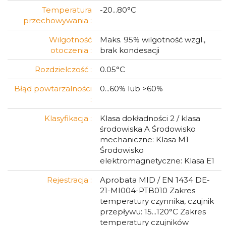
Temperatura
-20...80°C
przechowywania :
Wilgotność
Maks. 95% wilgotność wzgl.,
otoczenia :
brak kondesacji
Rozdzielczość :
0.05°C
Błąd powtarzalności
0...60% lub >60%
:
Klasyfikacja :
Klasa dokładności 2 / klasa
środowiska A Środowisko
mechaniczne: Klasa M1
Środowisko
elektromagnetyczne: Klasa E1
Rejestracja :
Aprobata MID / EN 1434 DE-
21-MI004-PTB010 Zakres
temperatury czynnika, czujnik
przepływu: 15...120°C Zakres
temperatury czujników