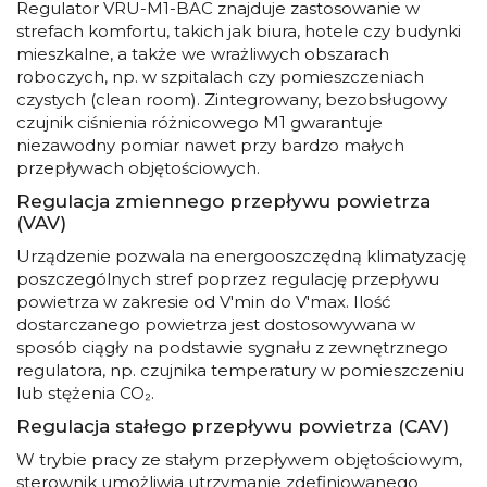
Regulator VRU-M1-BAC znajduje zastosowanie w
strefach komfortu, takich jak biura, hotele czy budynki
mieszkalne, a także we wrażliwych obszarach
roboczych, np. w szpitalach czy pomieszczeniach
czystych (clean room). Zintegrowany, bezobsługowy
czujnik ciśnienia różnicowego M1 gwarantuje
niezawodny pomiar nawet przy bardzo małych
przepływach objętościowych.
Regulacja zmiennego przepływu powietrza
(VAV)
Urządzenie pozwala na energooszczędną klimatyzację
poszczególnych stref poprzez regulację przepływu
powietrza w zakresie od V'min do V'max. Ilość
dostarczanego powietrza jest dostosowywana w
sposób ciągły na podstawie sygnału z zewnętrznego
regulatora, np. czujnika temperatury w pomieszczeniu
lub stężenia CO₂.
Regulacja stałego przepływu powietrza (CAV)
W trybie pracy ze stałym przepływem objętościowym,
sterownik umożliwia utrzymanie zdefiniowanego