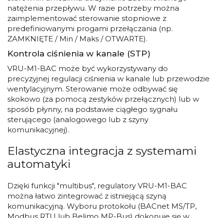
natężenia przepływu. W razie potrzeby można
zaimplementować sterowanie stopniowe z
predefiniowanymi progami przełączania (np.
ZAMKNIĘTE / Min / Maks / OTWARTE).
Kontrola ciśnienia w kanale (STP)
VRU-M1-BAC może być wykorzystywany do
precyzyjnej regulacji ciśnienia w kanale lub przewodzie
wentylacyjnym. Sterowanie może odbywać się
skokowo (za pomocą zestyków przełącznych) lub w
sposób płynny, na podstawie ciągłego sygnału
sterującego (analogowego lub z szyny
komunikacyjnej).
Elastyczna integracja z systemami
automatyki
Dzięki funkcji "multibus", regulatory VRU-M1-BAC
można łatwo zintegrować z istniejącą szyną
komunikacyjną. Wyboru protokołu (BACnet MS/TP,
Modbus RTU lub Belimo MP-Bus) dokonuje się w