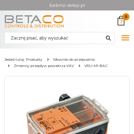
belimo-sklep.pl
Przejdź
Przejdź
0
do menu
do
głównego
menu
w
Pok
stopce
me
Jesteś tutaj:
Produkty
Siłowniki do przepustnic
Zmienny przepływ powietrza VAV
VRU-M1-BAC