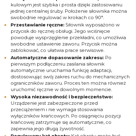
kulowym jest szybka i prosta dzięki zastosowaniu
jednej centralnej śruby. Położenie siłownika można
swobodnie regulować w krokach co 90°.
Przestawianie ręczne:
Siłownik wyposażono w
przycisk do ręcznej obsługi. Jego wciśnięcie
powoduje wysprzęglenie przekładni, co umożliwia
swobodne ustawienie zaworu. Przycisk można
zablokować, co ułatwia prace serwisowe.
Automatyczne dopasowanie zakresu:
Po
pierwszym podłączeniu zasilania siłownik
automatycznie uruchamia funkcję adaptacji,
dostosowując swój zakres ruchu do mechanicznych
ograniczników zaworu. Proces ten można również
uruchomić ręcznie w dowolnym momencie.
Wysoka niezawodność i bezpieczeństwo:
Urządzenie jest zabezpieczone przed
przeciążeniem i nie wymaga stosowania
wyłączników krańcowych. Po osiągnięciu pozycji
krańcowej zatrzymuje się automatycznie, co
zapewnia jego długą żywotność.
Regulowany kąt obrotu:
Kąt obrotu może być