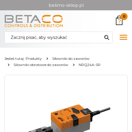
belimo-sklep.pl
Przejdź
Przejdź
0
do menu
do
głównego
menu
w
Pok
stopce
me
Jesteś tutaj:
Produkty
Siłowniki do zaworów
Silowniki obrotowe do zaworów
NRQ24A-SR